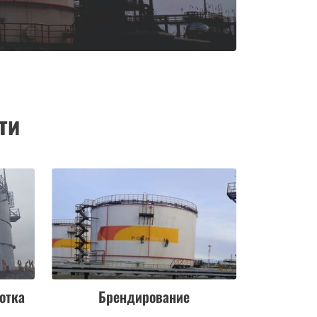
ти
отка
Брендирование